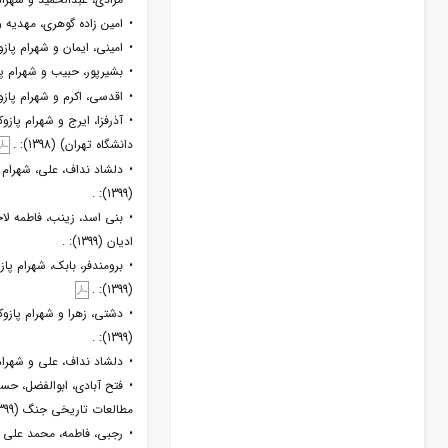
• امین زاده گوهری، مهدیه و 
• امینی، ایمان و شهرام پازوک
• بشیرپور، حبیب و شهرام پازو
• اقدسی، اکرم و شهرام پازوک
• آذرفزا، ایرج و شهرام پاز
دانشگاه تهران) (1398): .
• دلشاد نداف، علی، شهرام پ
(1399): .
• بنی اسد، زینب، فاطمه لا
ادیان (1399): .
• برومندفر، بابک، شهرام پا
(1399): .
• دشتی، زهرا و شهرام پازوک
(1399): .
• دلشاد نداف، علی و شهرام پ
• فتح آبادی، ابوالفضل، حس
مطالعات تاریخی جنگ (1399): .
• رجبی، فاطمه، محمد علی ر