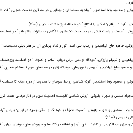
وکی و محمود رضا اسفندیار. "مواجهه مسلمانان و بوداییان در سه قرن نخست هجری." فصلنا
 "قواعد عرفانی: امکان یا امتناع." دو فصلنامه پژوهشنامه ادیان (1400): .
کی. "بدعت و راست کیشی در مسیحیت نخستین با نگاهی به نظرات والتر بائر." دو فصلنامه پژوهشنا
ازوکی، طاهره حاج ابراهیمی و زینب بنی اسد. "نور و نماد پردازی آن در هنر دینی مسیحیت." 
اهیمی و شهرام پازوکی. "دیدگاه توماس مرتن درباب اسلام و تصوف." دو فصلنامه پژوهشنامه ادیان (
 و طاهره حاج ابراهیمی. "بررسی کانون‌‌های صوفیانۀ زنان در سده‌‌های سوم تا هشتم هجری." 
کی و محمود رضا اسفندیار. "گونه شناسی روابط صوفیان با هندوها از دوره میانه تا سلطنت گو
جواد شمس و شهرام پازوکی. "روش شناسی کاربست احادیث نبوی در آثار عرفانی هفت قرن 
ضا اسفندیار و شهرام پازوکی. "نسبت تصوّف با فرهنگ و تمدّن جدید در ایران: بررسی آراء ح
ریخی (1400): .
کی، بیژن عبدالکریمی و ناهید عبدی. "رمز و نشانه در کلاه ها و سرپوش های صوفیان ایران." ف