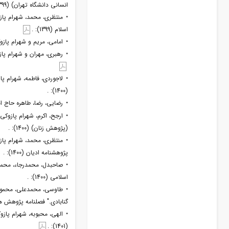
انسانی دانشگاه تهران) (1399): .
• منتظری، محمد، شهرام پاز
اسلام (1399): .
• امامی، مریم و شهرام پازوکی.
• رهبری، مهران و شهرام پازو
• لاجوردی، فاطمه، شهرام پ
(1400): .
• رضایی، رضا، طاهره حاج ابر
• ارجح، اکرم، شهرام پازوکی
(پژوهش زنان) (1400): .
• منتظری، محمد، شهرام پازو
پژوهشنامه ادیان (1400): .
• صاحبدل، محمدرجاء، محمد
اسلامی (1400): .
• طاوسی، محمدعلی، محمود ر
گنابادی." فصلنامه پژوهش های تا
• الهی، محبوبه، شهرام پازو
(1401): .