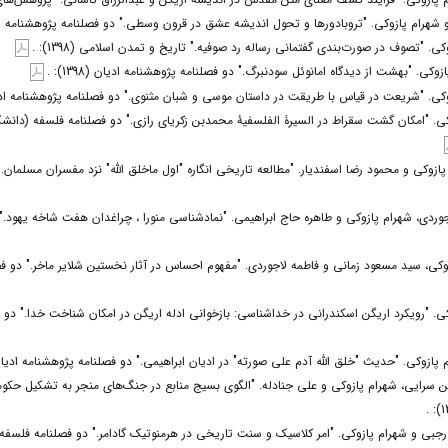
شهرام پازوکی. "تروبادورها و تحول اندیشه عشق در قرون وسطی." دو فصلنامه پژوهشنامه ادیان (98
ی. "تصوف در صورت‌بندی گفتمانی رساله رد صوفیه." تاریخ و تمدن اسلامی (1398): .
کی. "بهشت از دیدگاه امانوئل سودنبرگ." دو فصلنامه پژوهشنامه ادیان (1398): .
ی. "شریعت در قیاس با طریقت در داستان موسی و شبان مثنوی." دو فصلنامه پژوهشنامه ادیان (398
وکی. "امکان گشت سقراط در السیرۀ الفلسفیۀ محمدبن زکریای رازی." دو فصلنامه فلسفه (دانشک
ازوکی و محمود رضا اسفندیار. "مطالعه تاریخی انگاره "اول ماخلق الله" نزد مفسران مسلمان.
جوردی، شهرام پازوکی و طاهره حاج ابراهیمی. "نمادشناسی منورا ، چراغدان هفت شاخه یهود."
زوکی، سید مسعود زمانی و فاطمه لاجوردی. "مفهوم احساس در آثار نخستین شلایر ماخر." دو ف
ی. "رویکرد اریگن اسکندرانی در خداشناسی: بازخوانی ادله اریگن در امکان شناخت خدا." دو 
ازوکی. "حدیث "خلق الله آدم علی صورته" در ادیان ابراهیمی." دو فصلنامه پژوهشنامه ادیان (1399)
ن سرایی، شهرام پازوکی و علی جنادله. "الگوی بسیج منابع در جنگ‌های منجر به تشکیل حک
جبی و شهرام پازوکی. "امر کلاسیک و سنت تاریخی در هرمنوتیک گادامر." دو فصلنامه فلسفه 