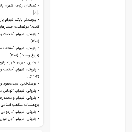
.
• برومندفر، بابک، شهرام پا
کانت." دوفصلنامه جستارهایی در 
• پازوکی، شهرام. "حکمت و 
(1401): .
• پازوکی، شهرام. "مقاله ت
(فروغ وحدت) (1401): .
• رهبری، مهران، شهرام پازوک
• پازوکی، شهرام. "حکمت و 
(1402): .
• یوسف‌ثانی، سیدمحمود و شهرا
• پازوکی، شهرام. "توماس مرتن 
• پازوکی، شهرام و محمدرجاء
پژوهشنامه مذاهب اسلامی (1404): 
• پازوکی، شهرام. "بازخوانی ان
• پازوکی، شهرام. "ابن عربی: ج