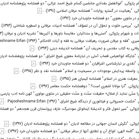
ازوکی. "ابوالفضل بغدادی جانشین گمنام شیخ احمد غزالی." دو فصلنامه پژوهشنامه ادیان (1391): 
 "رهبانیت در گستره روایات." فصلنامه عرفان اسلامی (1391): .
ر مثنوی معنوی." دو فصلنامه جاویدان خرد (1392): .
ی. "بررسی خلوت و تحوّل آن در تصوّف." فصلنامه ادبیات عرفانی و اسطوره شناختی (1393): .
و شهرام پازوکی. "اسنی‌ها و مندائیان: مقایسۀ باورها و آئین‌ها." نشریه ادیان و عرفان (1393): .
 و عرفان ضرورت رهیافت عرفانی به فقه و آیات الاحکام." Pajooheshname Erfan (1394): .
انی به کتاب مقدس و تحریف آن." فصلنامه اندیشه دینی (1394): .
 "جایگاه ابوالعباس قصاب آملی در تبارنامة معنوی شیخ اشراق." دو فصلنامه پژوهشنامه ادیان (1394):
"نقدی بر تبارشناسی اشراقیان." دو فصلنامه جاویدان خرد (1394): .
: واسطه پیدایش موجودات در مسیحیت و اسلام." فصلنامه نقد و نظر (1395): .
فت هنری در اسلام." فصلنامه کیمیای هنر (1395): .
زوکی. "آیا مولانا اشعری است؟." دوفصلنامه حکمت معاصر (1396): .
سنّى نماید از ضلال» حقیقت سنّت و سنّت حقیقى در مثنوى مولوی." کهن نامه ادب پارسی (1396): 
سروانی و فیثاغوری از دیدگاه شیخ اشراق." Pajooheshname Erfan (1396): .
ازوکی. "سیر تحول فکر و اندیشة ایمانوئل سودنبرگ، عارف پروتستان قرن هجدهم." دو فصلنام
کی. "نگرش انسان -جهانی در مطالعه ادیان." دو فصلنامه پژوهشنامه ادیان (1397): .
"کلمه الهی: انواع آن و تطابق آنها از منظر عرفانی." دو فصلنامه جاویدان خرد (1397): .
پازوکی. "فرایند کشف معنای متن مقدس در اندیشه اریگن و عبدالرزاق کاشانی." پژوهش‌های ادیانی 