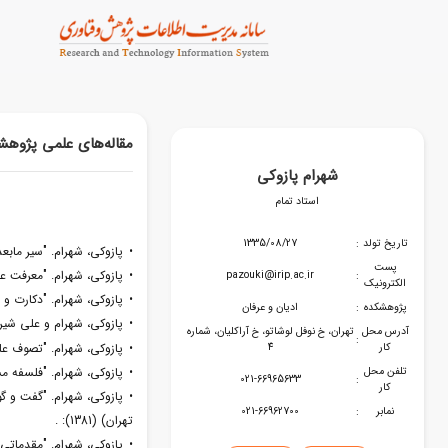
مقاله‌های علمی پژوه
شهرام پازوکی
استاد تمام
تاریخ تولد
:
1335/08/27
• پازوکی، شهرام. "سیر مابعدال
پست
• پازوکی، شهرام. "معرفت عرفانی
pazouki@irip.ac.ir
:
الکترونیک
• پازوکی، شهرام. "دکارت و مد
پژوهشکده
:
ادیان و عرفان
• پازوکی، شهرام و علی شیروان
آدرس محل
تهران، خ نوفل لوشاتو، خ آراکلیان، شماره
:
کار
4
• پازوکی، شهرام. "تصوف علوی
تلفن محل
• پازوکی، شهرام. "فلسفه مسی
021-66965633
:
کار
• پازوکی، شهرام. "گفت و گو
نمابر
:
021-66962700
تهران) (1381): .