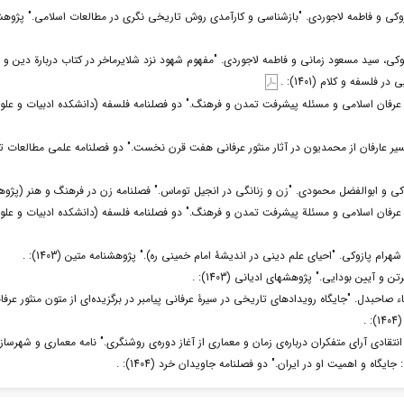
زوکی، سید مسعود زمانی و فاطمه لاجوردی. "مفهوم شهود نزد شلایرماخر در کتاب دربارة دین و م
فلسفه و کلام (1401): .
عرفان اسلامی و مسئله پیشرفت تمدن و فرهنگ." دو فصلنامه فلسفه (دانشکده ادبیات و علوم
فسیر عارفان از محمدیون در آثار منثور عرفانی هفت قرن نخست." دو فصلنامه علمی مطالعات
ی و ابوالفضل محمودی. "زن و زنانگی در انجیل توماس." فصلنامه زن در فرهنگ و هنر (پژوهش زنان)
عرفان اسلامی و مسئلة پیشرفت تمدن و فرهنگ." دو فصلنامه فلسفه (دانشکده ادبیات و علوم
م پازوکی. "احیای علم دینی در اندیشۀ امام خمینی ره)." پژوهشنامه متین (1403): .
و آیین بودایی." پژوهشهای ادیانی (1403): .
 صاحبدل. "جایگاه‌ رویدادهای تاریخی در سیرۀ عرفانی پیامبر در برگزیده‌ای از متون منثور 
.
تقادی آرای متفکران درباره‌ی زمان و معماری از آغاز دوره‌ی روشنگری." نامه معماری و شهرسازی (1404)
ایگاه و اهمیت او در ایران." دو فصلنامه جاویدان خرد (1404): .