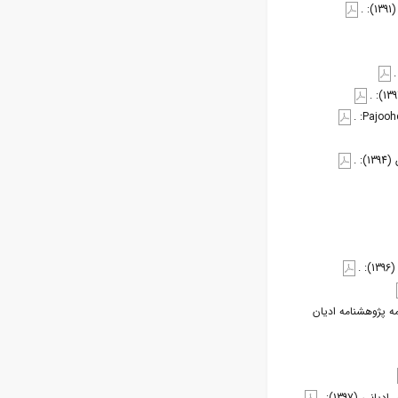
.
 .
.
ه پژوهشنامه ادیان
(1397): .