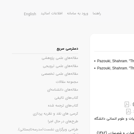
راهنما
ورود به سامانه
اطلاعات اساتید
English
دسترسی سریع
مقاله‌های علمی پژوهشی
•
Pazouki, Shahram. "The 
مقاله‌های علمی ترویجی
•
Pazouki, Shahram. "The 
مقاله‌های علمی تخصصی
مجموعه مقالات
مقاله‌های دانشنامه‌ای
كتاب‌های تالیفی
کتاب‌های ترجمه شده
کرسی های نقد و نظریه پردازی
یات و علوم انسانی دانشگاه
طرح‌های در حال اجرا
طراحی وبرگزاری نشست‌/مدرسه‌تابستانی/
• پازوکی، شهرام. "مقدماتی درباره مبادی عرفانی هنر و زیبایی در اسلام با اشاره به مثنوی معنوی." نشریه هنرهای زیبا - معماری و شهرسازی (1382):