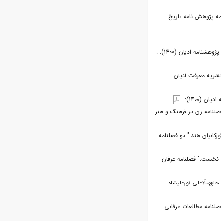
مه پژوهش نامه تاریخ
مه ادیان (1400): .
نشریه معرفت ادیان
1400): .
فصلنامه زن در فرهنگ و هنر
رکانیان هند." دو فصلنامه
نخست." فصلنامه عرفان
اج‌ملّاعلی نورعلیشاه
صلنامه مطالعات عرفانی