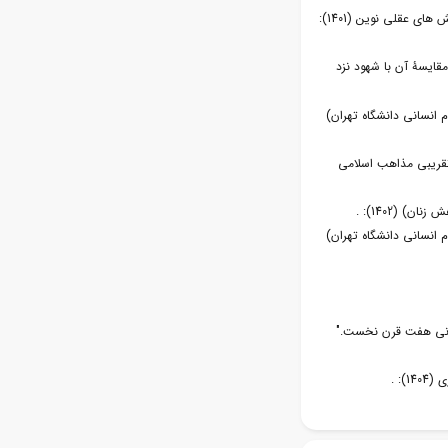
• نصرتیان، رئوف، شهرام پازوکی و فاطمه لاجوردی. "بازشناسی و کارآمدی روش تاریخی نگری در مطالعات اسلامی." پژوهش های عقلی نوین (1401):
قایسۀ آن با شهود نزد
 انسانی دانشگاه تهران)
 تقریبی مذاهب اسلامی
 (1402): .
 انسانی دانشگاه تهران)
عرفانی هفت قرن نخست."
: .