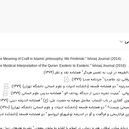
شی
Meaning of Craft in Islamic philosophy: Mir Findiriski." Ishraq Journal (2014): .
Mystical Interpretation of the Quran: Exoteric to Esoteric." Ishraq Journal (2016): .
طبیعه در غرب به تفسیر هیدگر." فصلنامه نقد و نظر (1374): .
 نزد ملاصدرا." خردنامه صدرا (1379): .
رنیته." دو فصلنامه فلسفه (دانشکده ادبیات و علوم انسانی دانشگاه تهران) (1379): .
ی. "عینیت تجربه دینی از دیدگاه رودلف اتو." فصلنامه مدرس علوم انسانی (1379): .
: گفتاری در باب انتساب سلاسل صوفیه به حضرت علی (ع)." فصلنامه اندیشه دینی (1379): .
حی چیست؟." دو فصلنامه فلسفه (دانشکده ادبیات و علوم انسانی دانشگاه تهران) (1380): .
ی فراتاریخی و فراگفت و گو در اندیشه توشیهیکو ایزوتسو." دو فصلنامه فلسفه (دانشکده ادب