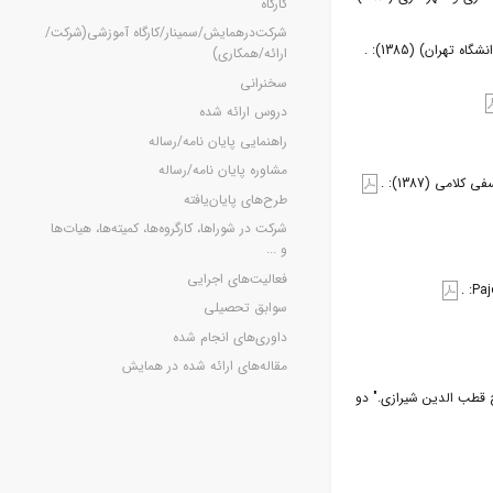
کارگاه
شرکت‌درهمایش/سمینار/کارگاه آموزشی(شرکت/
هران) (1385): .
ارائه/همکاری)
سخنرانی
دروس ارائه شده
راهنمایی پایان نامه/رساله
مشاوره پایان نامه/رساله
ی (1387): .
طرح‌های پایان‌یافته
شرکت در شوراها، کارگروه‌ها، کمیته‌ها، هیات‌ها
و ...
فعالیت‌های اجرایی
سوابق تحصیلی
داوری‌های انجام شده
مقاله‌های ارائه شده در همایش
ج قطب الدین شیرازی." دو