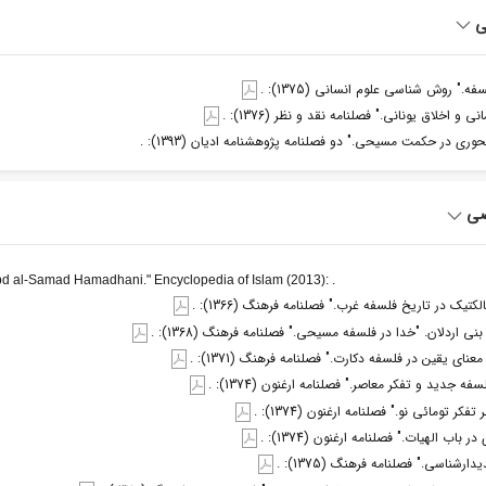
ی
ه." روش شناسی علوم انسانی (1375): .
 و اخلاق یونانی." فصلنامه نقد و نظر (1376): .
ری در حکمت مسیحی." دو فصلنامه پژوهشنامه ادیان (1393): .
صی
d al-Samad Hamadhani." Encyclopedia of Islam (2013): .
تیک در تاریخ فلسفه غرب." فصلنامه فرهنگ (1366): .
ی اردلان. "خدا در فلسفه مسیحی." فصلنامه فرهنگ (1368): .
نای یقین در فلسفه دکارت." فصلنامه فرهنگ (1371): .
ه جدید و تفکر معاصر." فصلنامه ارغنون (1374): .
کر تومائی نو." فصلنامه ارغنون (1374): .
باب الهیات." فصلنامه ارغنون (1374): .
ارشناسی." فصلنامه فرهنگ (1375): .