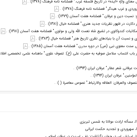
عنای واژه «ایده» در تاریخ فلسفه غرب." فصلنامه نامه فرهنگ (1378): .
ی و غرب هیدگر." فصلنامه نامه فرهنگ (1378): .
نسبت دین و عرفان." فصلنامه هفت آسمان (1379): .
دکارت در ظهور نظریات جدید هنری." فصلنامه خیال (1381): .
کاتبات کندوکاوی در تشیع شاه نعمت الله ولی و مولوی." فصلنامه هفت آسمان (1381): .
و نسبت آن با بنیادهای نظری تاریخ هنر." فصلنامه خیال (1383): .
 سنت معنوی نبی (ص) در دوره مدرن." فصلنامه هفت آسمان (1385): .
 در باب انتساب سلاسل صوفیه به حضرت علی (ع): تصوف علوی." ماهنامه علمی تخصصی اطل
فانی شعر عطار." عرفان ایران (1394): .
ن." عرفان ایران (1394): .
تصوف والعرفان: العلاقه والارتباط." نصوص معاصرة ( ): .