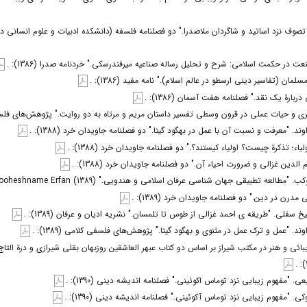
صوف نزد اساتید و شاگردان ملاصدرا." دو فصلنامه فلسفه (دانشکده ادبیات و علوم انسانی دانشگاه ت
ت در حکمت اسلامی: شرح و تحلیل رساله صناعیه میرفندرسکی." خردنامه صدرا (1386): .
ان (تفاسیر دینی ارسطو در عالم اسلام)." نامه مفید (1386): .
بارۀ یک نقد." فصلنامه هفت آسمان (1386): .
ی و حیات عملی در قرون وسطی تفسیر داستان مریم و مرتاه به دو روایت." پژوهش‌های فلسفی کلام
د. "معرفت و نسبت آن با عمل در بهگود گیتا." دو فصلنامه جاویدان خرد (1388): .
یاء؛ تذکرة چیست؟ اولیاء کیستند؟." دو فصلنامه جاویدان خرد (1388): .
الدین غزالی و ضرورت احیاء آن." دو فصلنامه جاویدان خرد (1388): .
لعه تطبیقی جهان شناسی عرفان اسلامی و هندویی." Pajooheshname Erfan (1389): .
درن در دین." دو فصلنامه جاویدان خرد (1389): .
 سفلی. "طریقه ی احمد غزالی از طوس تا تلمسان." نشریه ادیان و عرفان (1389): .
د. "عمل و ترک عمل در مثنوی و بهگود گیتا." پژوهش‌های فلسفی کلامی (1389): .
ائی و هنر در مکتب شیراز بر اساس دو کتاب عبهر العاشقین روزبهان بقلی شیرازی و درة التا
. "مفهوم زیبایی نزد توماس اکوئینی." فصلنامه اندیشه دینی (1390): .
. "مفهوم زیبایی نزد توماس آکوئینی." فصلنامه اندیشه دینی (1390): .